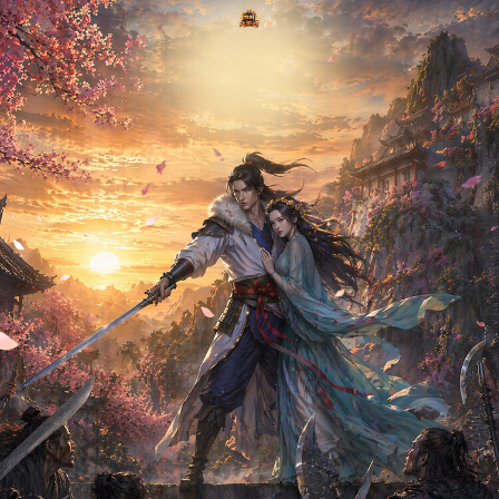
永久四职业情缘新服：缘起刀剑、情定三生
公告
永久四职业情缘新服8月14日开启
08-0
7
新闻
七夕情缘版本【江湖问情】8月14日浪漫上线！
08-0
6
公告
桐庭拾秋活动公告
08-0
5
公告
8月4日全服更新维护公告
08-0
3
公告
签到送福利活动公告
07-2
8
公告
苏州玩家见面会报名开启
07-2
4
公告
8月1日节日礼包发放公告
07-3
1
公告
铁血旌麾活动公告
07-2
8
查看更多>
本游戏禁止18岁以下玩家登录
法律声明
|
联系我们
北京畅游时代数码技术有限公司版权所有 Copyright © 2011