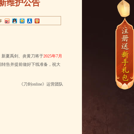
更新维护公告
享
e》新夏禹剑、炎黄刀将于
2025年7月
相转告并提前做好下线准备，祝大
《刀剑online》运营团队