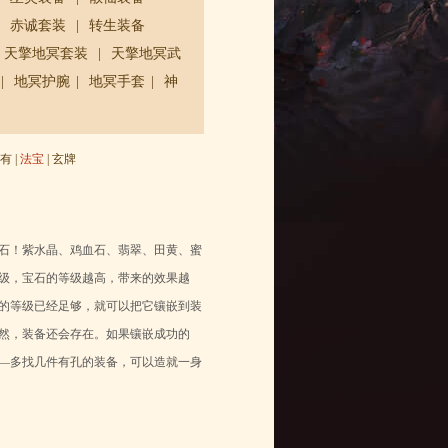
|
赤诚套装
|
转生装备
天擎地冥套装
|
天擎地冥武
|
地冥护腕
|
地冥手套
|
神
有
|
法宝
|
玄牌
石！紫水晶、鸡血石、翡翠、田黄、蜜
等级，宝石的等级越高，带来的效果越
的等级已经足够，就可以把它镶嵌到装
然，装备还会存在。如果镶嵌成功的
—多找几件有孔的装备，可以造就一身