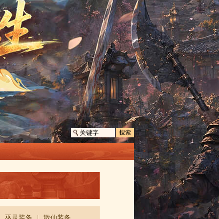
搜索
|
巫灵装备
|
散仙装备