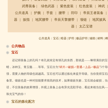
武尊装备 |
绿色武器
|
紫色套装
|
红色套装
|
神武
公共道具
|
护腕
|
手套
|
腰带
|
符印
|
帝辰王者装备
|
器
|
扳指
|
地冥腰带
|
帝辰天擎腰带
|
项链
|
地冥披风
器
|
太乙宝谱
公共道具：
宝石
|
暗器
|
护符
|
极品护符
|
辅助
|
材料
|
稀
公共物品
宝石
还记得装备上的孔吗？有孔就肯定有填孔的东西，那就是——琳琅满目的宝
蜡，冰种玉、青玉髓……等等。宝石分为
“碎片->破损->普通->上品->极品”
5个
强，需要人物的等级也就越高。宝石也可以通过炼化来提升等级。当你觉得宝石
备里。镶嵌也是一种对技能要求很高的技术，如果镶嵌失败，宝石就会破损，当
话，不仅装备的效果增强，外观上装备上会有异光流彩浮动，看起来相当拉风—
珠光宝气的你！
宝石的炼化配方