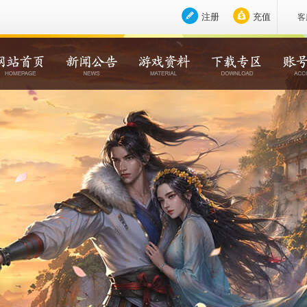
注册
充值
客