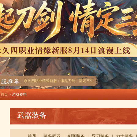
永久四职业情缘新服：缘起刀剑、情定三生
首页
> 游戏资料
武器装备
披风
|
装备武器
|
剑客装备
|
双刀装备
|
力士装备